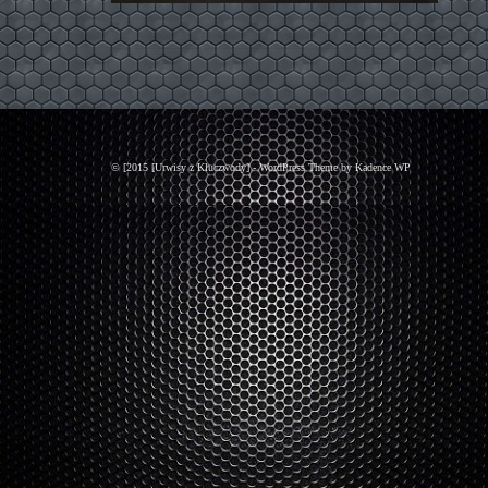
© [2015 [Urwisy z Kluczwody] - WordPress Theme by
Kadence WP