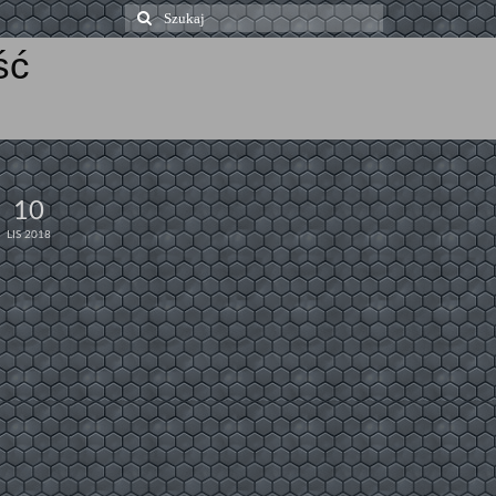
Szuklaj
w:
ść
10
LIS 2018