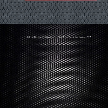
© [2015 [Urwisy z Kluczwody] - WordPress Theme by
Kadence WP