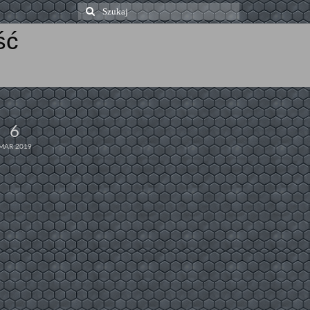
Szuklaj
w:
ść
6
MAR 2019