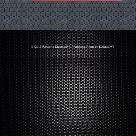
© [2015 [Urwisy z Kluczwody] - WordPress Theme by
Kadence WP