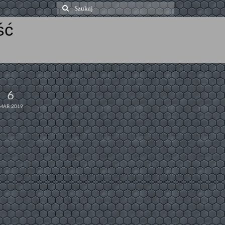
Szuklaj
w:
ść
6
MAR 2019