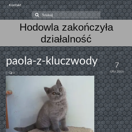
Kontakt
Szuklaj
w:
Hodowla zakończyła
działalność
paola-z-kluczwody
7
GRU 2016
|
0