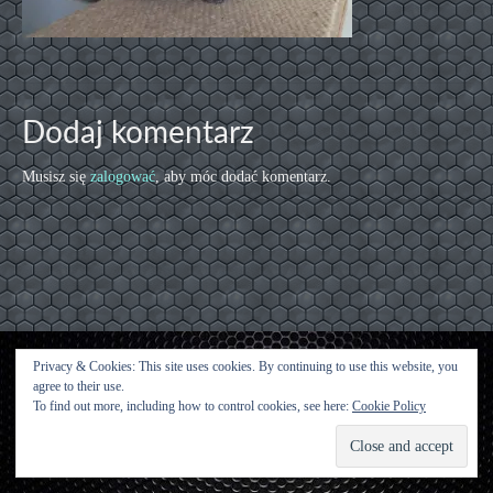
Dodaj komentarz
Musisz się
zalogować
, aby móc dodać komentarz.
Privacy & Cookies: This site uses cookies. By continuing to use this website, you
agree to their use.
Kontakt
To find out more, including how to control cookies, see here:
Cookie Policy
© [2015 [Urwisy z Kluczwody] - WordPress Theme by
Kadence WP