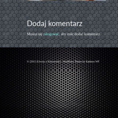
Dodaj komentarz
Musisz się
zalogować
, aby móc dodać komentarz.
© [2015 [Urwisy z Kluczwody] - WordPress Theme by
Kadence WP