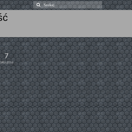
Szuklaj
w:
ść
7
GRU 2016