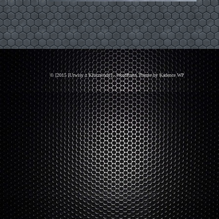
© [2015 [Urwisy z Kluczwody] - WordPress Theme by
Kadence WP