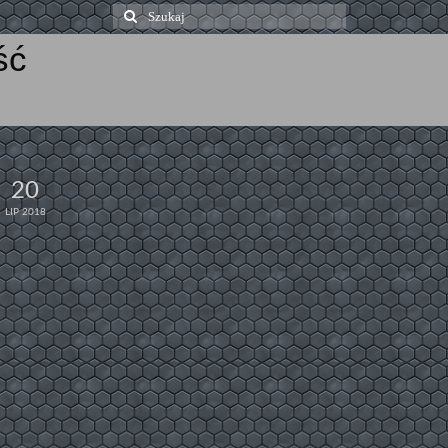
Szuklaj
w:
ść
20
LIP 2018