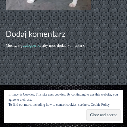
Dodaj komentarz
Musisz się
zalogować
, aby móc dodać komentarz.
Privacy & Cookies: This site uses cookies. By continuing to use this website, you
agree to their use.
Kontakt
To find out more, including how to control cookies, see here:
Cookie Policy
© [2015 [Urwisy z Kluczwody] - WordPress Theme by
Kadence WP