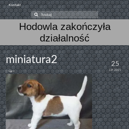
Kontakt
Szuklaj
w:
Hodowla zakończyła
działalność
miniatura2
25
LIP 2015
|
0