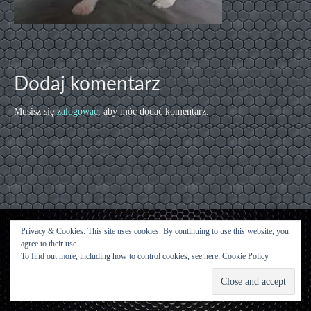
Dodaj komentarz
Musisz się
zalogować
, aby móc dodać komentarz.
Privacy & Cookies: This site uses cookies. By continuing to use this website, you
agree to their use.
Kontakt
To find out more, including how to control cookies, see here:
Cookie Policy
© [2015 [Urwisy z Kluczwody] - WordPress Theme by
Kadence WP