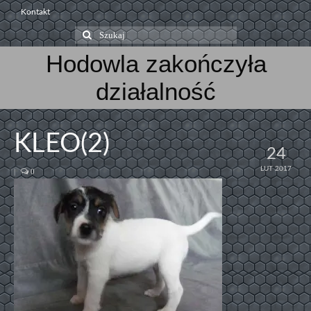
Kontakt
Szuklaj
w:
Hodowla zakończyła
działalność
KLEO(2)
24
LUT 2017
|
0