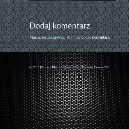
Dodaj komentarz
Musisz się
zalogować
, aby móc dodać komentarz.
© [2015 [Urwisy z Kluczwody] - WordPress Theme by
Kadence WP