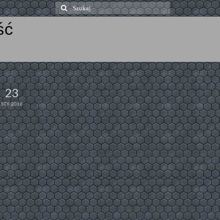
Szuklaj
w:
ść
23
STY 2016