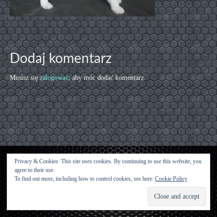
Dodaj komentarz
Musisz się
zalogować
, aby móc dodać komentarz.
Privacy & Cookies: This site uses cookies. By continuing to use this website, you
agree to their use.
Kontakt
To find out more, including how to control cookies, see here:
Cookie Policy
© [2015 [Urwisy z Kluczwody] - WordPress Theme by
Kadence WP