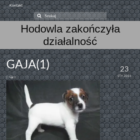
Kontakt
Szuklaj
w:
Hodowla zakończyła
działalność
GAJA(1)
23
STY 2016
|
0