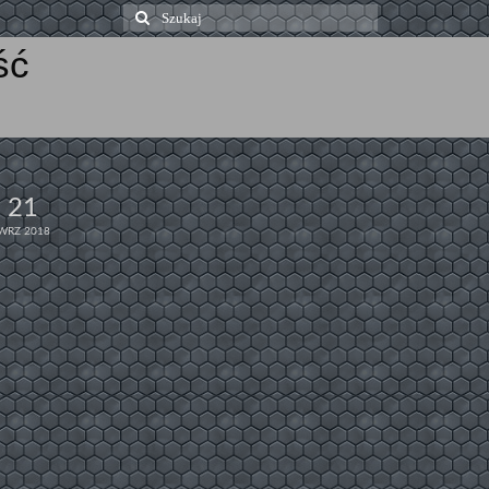
Szuklaj
w:
ść
21
WRZ 2018