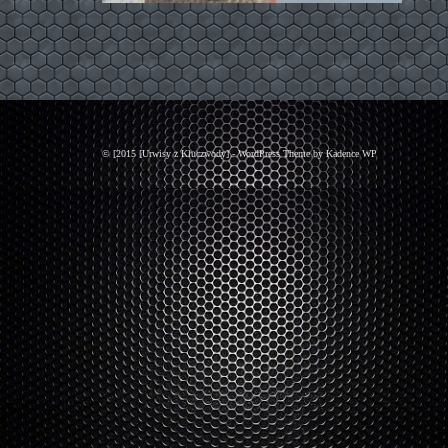
© [2015 [Urwisy z Kluczwody] - WordPress Theme by
Kadence WP