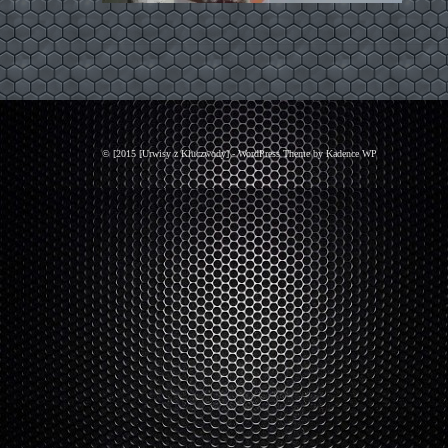
© [2015 [Urwisy z Kluczwody] - WordPress Theme by
Kadence WP