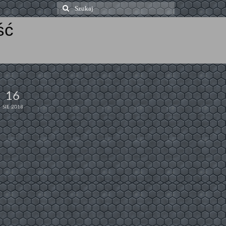
Szuklaj
w:
ść
16
SIE 2018