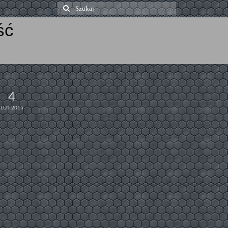
Szuklaj
w:
ść
4
LUT 2015