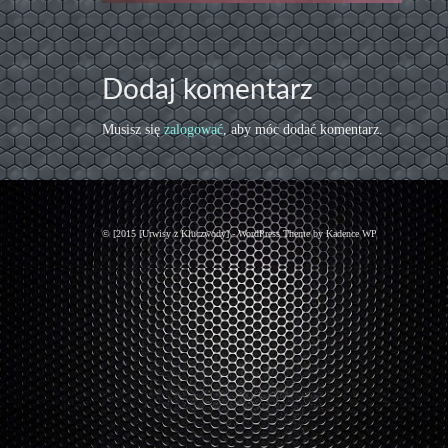
Dodaj komentarz
Musisz się
zalogować
, aby móc dodać komentarz.
© [2015 [Urwisy z Kluczwody] - WordPress Theme by
Kadence WP