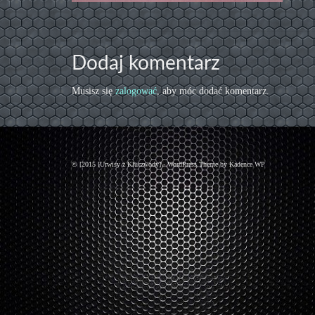
Dodaj komentarz
Musisz się
zalogować
, aby móc dodać komentarz.
© [2015 [Urwisy z Kluczwody] - WordPress Theme by
Kadence WP