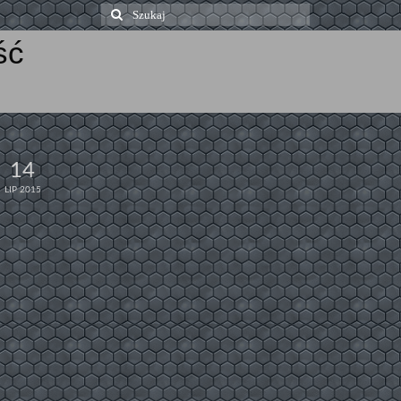
Szuklaj
w:
ść
14
LIP 2015