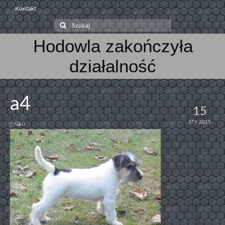
Kontakt
Szuklaj
w:
Hodowla zakończyła
działalność
a4
15
STY 2015
|
0