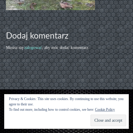
Dodaj komentarz
Musisz się
zalogować
, aby móc dodać komentarz.
Privacy & Cookies: This site uses cookies. By continuing to use this website, you
agree to their use.
Kontakt
To find out more, including how to control cookies, see here:
Cookie Policy
© [2015 [Urwisy z Kluczwody] - WordPress Theme by
Kadence WP