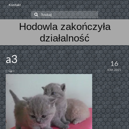
Kontakt
Szuklaj
w:
Hodowla zakończyła
działalność
a3
16
KWI 2015
|
0