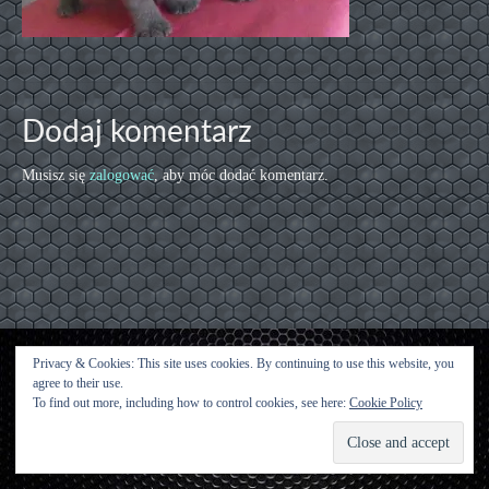
Dodaj komentarz
Musisz się
zalogować
, aby móc dodać komentarz.
Privacy & Cookies: This site uses cookies. By continuing to use this website, you
agree to their use.
Kontakt
To find out more, including how to control cookies, see here:
Cookie Policy
© [2015 [Urwisy z Kluczwody] - WordPress Theme by
Kadence WP