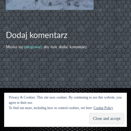
Dodaj komentarz
Musisz się
zalogować
, aby móc dodać komentarz.
Privacy & Cookies: This site uses cookies. By continuing to use this website, you
agree to their use.
Kontakt
To find out more, including how to control cookies, see here:
Cookie Policy
© [2015 [Urwisy z Kluczwody] - WordPress Theme by
Kadence WP