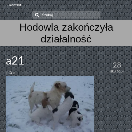
Kontakt
Szuklaj
w:
Hodowla zakończyła
działalność
a21
28
GRU 2014
|
0