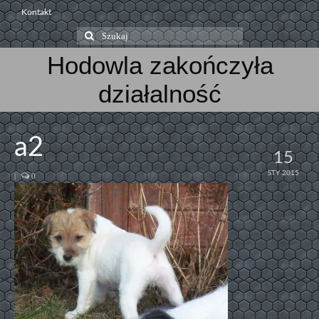
Kontakt
Szuklaj
w:
Hodowla zakończyła
działalność
a2
15
STY 2015
|
0