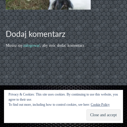
Dodaj komentarz
Musisz się
zalogować
, aby móc dodać komentarz.
Privacy & Cookies: This site uses cookies. By continuing to use this website, you
agree to their use.
Kontakt
To find out more, including how to control cookies, see here:
Cookie Policy
© [2015 [Urwisy z Kluczwody] - WordPress Theme by
Kadence WP