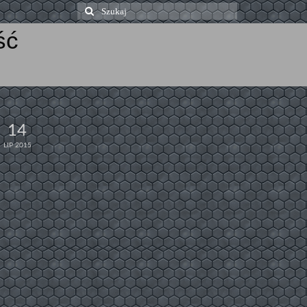
Szuklaj
w:
ść
14
LIP 2015