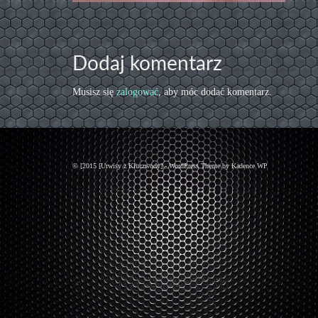
Dodaj komentarz
Musisz się
zalogować
, aby móc dodać komentarz.
© [2015 [Urwisy z Kluczwody] - WordPress Theme by
Kadence WP