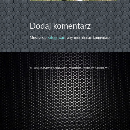
Dodaj komentarz
Musisz się
zalogować
, aby móc dodać komentarz.
© [2015 [Urwisy z Kluczwody] - WordPress Theme by
Kadence WP