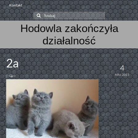
Kontakt
Szuklaj
w:
Hodowla zakończyła
działalność
2a
4
MAJ 2015
|
0