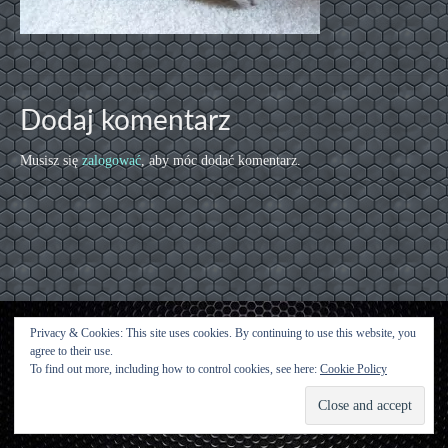
Dodaj komentarz
Musisz się
zalogować
, aby móc dodać komentarz.
Privacy & Cookies: This site uses cookies. By continuing to use this website, you
agree to their use.
Kontakt
To find out more, including how to control cookies, see here:
Cookie Policy
© [2015 [Urwisy z Kluczwody] - WordPress Theme by
Kadence WP