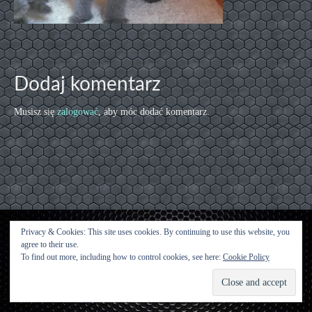
Dodaj komentarz
Musisz się
zalogować
, aby móc dodać komentarz.
Privacy & Cookies: This site uses cookies. By continuing to use this website, you
agree to their use.
Kontakt
To find out more, including how to control cookies, see here:
Cookie Policy
© [2015 [Urwisy z Kluczwody] - WordPress Theme by
Kadence WP