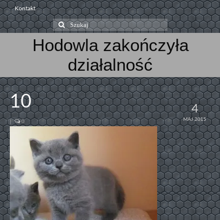
Kontakt
Szuklaj
w:
Hodowla zakończyła
działalność
10
4
MAJ 2015
|
0